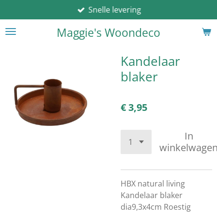
Snelle levering
Ga
direct
Maggie's Woondeco
naar
de
hoofdinhoud
Kandelaar
blaker
€ 3,95
In
winkelwage
HBX natural living
Kandelaar blaker
dia9,3x4cm Roestig