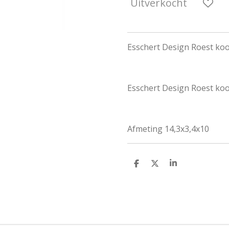
Uitverkocht
Esschert Design Roest ko
Esschert Design Roest ko
Afmeting 14,3x3,4x10
D
D
S
e
e
h
l
e
a
e
l
r
n
e