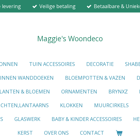
e levering
Veilige betaling
Betaalbare & Uniek
Maggie's Woondeco
IONNEN
TUIN ACCESSOIRES
DECORATIE
SHABB
LINNEN WANDDOEKEN
BLOEMPOTTEN & VAZEN
D
LANTEN & BLOEMEN
ORNAMENTEN
BRYNXZ
ICHTEN,LANTAARNS
KLOKKEN
MUURCIRKELS
ES
GLASWERK
BABY & KINDER ACCESSOIRES
HE
KERST
OVER ONS
CONTACT