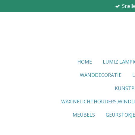
Snell
Ga
direct
naar
de
hoofdinhoud
HOME
LUMIZ LAMP
WANDDECORATIE
KUNSTP
WAXINELICHTHOUDERS,WINDL
MEUBELS
GEURSTOKJ