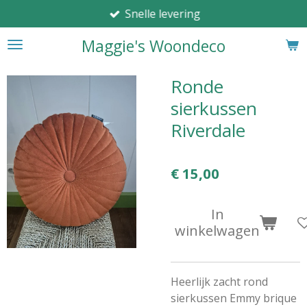
Snelle levering
Ga
direct
Maggie's Woondeco
naar
de
hoofdinhoud
Ronde
sierkussen
Riverdale
€ 15,00
In
winkelwagen
Heerlijk zacht rond
sierkussen Emmy brique