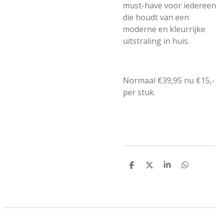
must-have voor iedereen
die houdt van een
moderne en kleurrijke
uitstraling in huis.
Normaal €39,95 nu €15,-
per stuk.
D
D
S
D
e
e
h
e
l
e
a
l
e
l
r
e
n
e
n