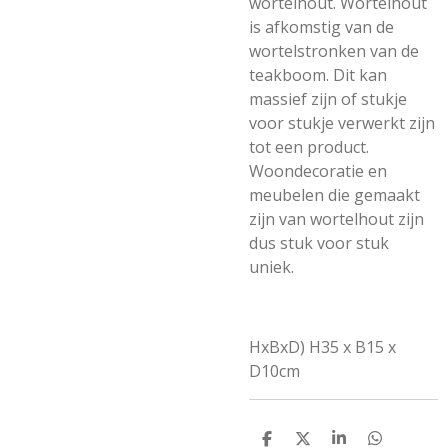
wortelhout. Wortelhout
is afkomstig van de
wortelstronken van de
teakboom. Dit kan
massief zijn of stukje
voor stukje verwerkt zijn
tot een product.
Woondecoratie en
meubelen die gemaakt
zijn van wortelhout zijn
dus stuk voor stuk
uniek.
HxBxD) H35 x B15 x
D10cm
D
D
S
D