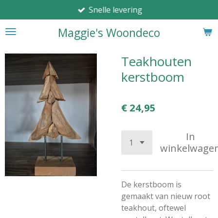
Snelle levering
Ga
direct
Maggie's Woondeco
naar
de
hoofdinhoud
Teakhouten
kerstboom
€ 24,95
In
winkelwage
De kerstboom is
gemaakt van nieuw root
teakhout, oftewel