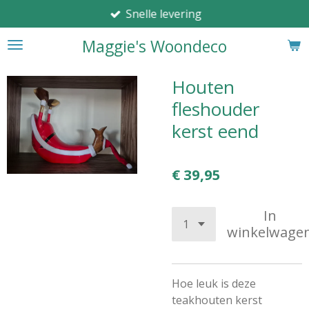
Snelle levering
Ga
direct
Maggie's Woondeco
naar
de
hoofdinhoud
Houten
fleshouder
kerst eend
€ 39,95
In
winkelwage
Hoe leuk is deze
teakhouten kerst