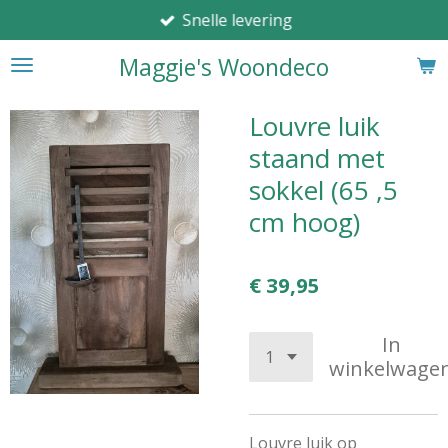
Snelle levering
Ga
direct
Maggie's Woondeco
naar
de
hoofdinhoud
Louvre luik
staand met
sokkel (65 ,5
cm hoog)
€ 39,95
In
winkelwage
Louvre luik op