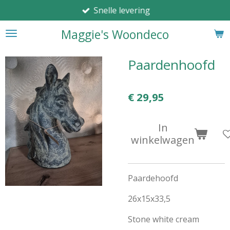
Snelle levering
Ga
direct
Maggie's Woondeco
naar
de
hoofdinhoud
Paardenhoofd
€ 29,95
In
winkelwagen
Paardehoofd
26x15x33,5
Stone white cream