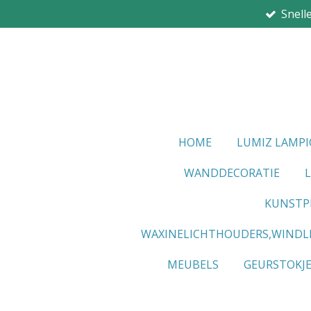
Snell
Ga
direct
naar
de
hoofdinhoud
HOME
LUMIZ LAMP
WANDDECORATIE
KUNSTP
WAXINELICHTHOUDERS,WINDL
MEUBELS
GEURSTOKJ