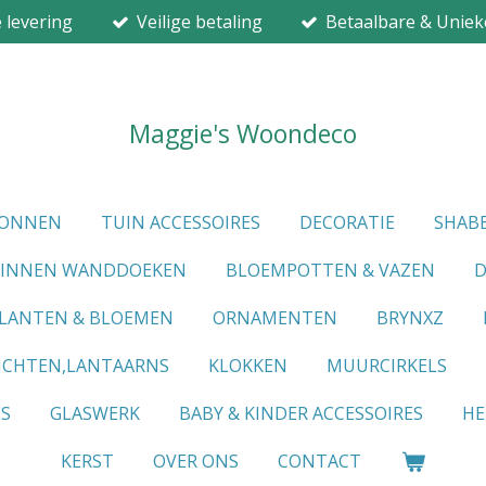
e levering
Veilige betaling
Betaalbare & Uniek
Maggie's Woondeco
IONNEN
TUIN ACCESSOIRES
DECORATIE
SHABB
LINNEN WANDDOEKEN
BLOEMPOTTEN & VAZEN
D
LANTEN & BLOEMEN
ORNAMENTEN
BRYNXZ
ICHTEN,LANTAARNS
KLOKKEN
MUURCIRKELS
ES
GLASWERK
BABY & KINDER ACCESSOIRES
HE
KERST
OVER ONS
CONTACT