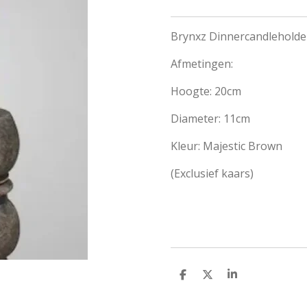
Brynxz Dinnercandleholde
Afmetingen:
Hoogte: 20cm
Diameter: 11cm
Kleur: Majestic Brown
(Exclusief kaars)
D
D
S
e
e
h
l
e
a