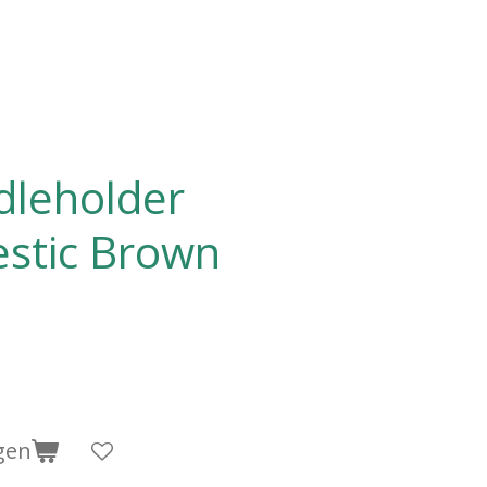
dleholder
estic Brown
gen