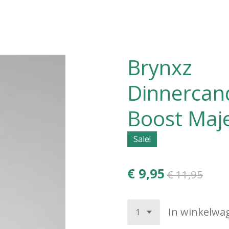
Brynxz
Dinnercan
Boost Maj
Sale!
€ 9,95
€ 11,95
In winkelwa