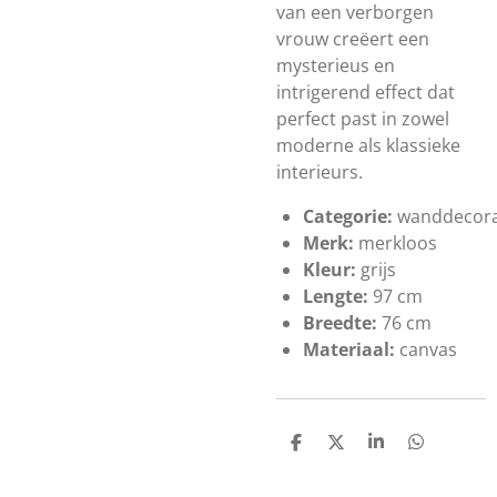
van een verborgen
vrouw creëert een
mysterieus en
intrigerend effect dat
perfect past in zowel
moderne als klassieke
interieurs.
Categorie:
wanddecora
Merk:
merkloos
Kleur:
grijs
Lengte:
97 cm
Breedte:
76 cm
Materiaal:
canvas
D
D
S
D
e
e
h
e
l
e
a
l