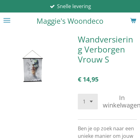
Snelle levering
Ga
direct
Maggie's Woondeco
naar
de
hoofdinhoud
Wandversierin
g Verborgen
Vrouw S
€ 14,95
In
winkelwage
Ben je op zoek naar een
unieke manier om jouw