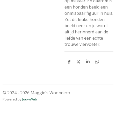
op mekaar. En daarom is
een honden beeld een
onmisbaar figuur in huis.
Zet dit leuke honden
beeld neer en je wordt
altijd herinnerd aan de
liefde van een echte
trouwe viervoeter.
D
D
S
D
e
e
h
e
l
e
a
l
e
l
r
e
n
e
n
© 2024 - 2026 Maggie's Woondeco
Powered by
JouwWeb