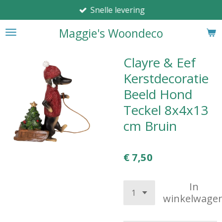
Snelle levering
Ga
direct
Maggie's Woondeco
naar
de
hoofdinhoud
Clayre & Eef
Kerstdecoratie
Beeld Hond
Teckel 8x4x13
cm Bruin
€ 7,50
In
winkelwage