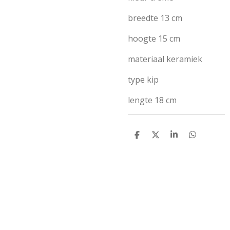
breedte 13 cm
hoogte 15 cm
materiaal keramiek
type kip
lengte 18 cm
D
D
S
D
e
e
h
e
l
e
a
l
e
l
r
e
n
e
n