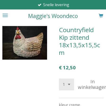
Snelle levering
Ga
direct
Maggie's Woondeco
naar
de
hoofdinhoud
Countryfield
Kip zittend
18x13,5x15,5c
m
€ 12,50
In
winkelwage
kleur creme