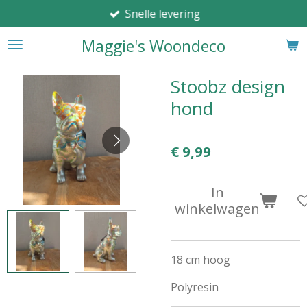
Snelle levering
Ga
direct
Maggie's Woondeco
naar
de
hoofdinhoud
Stoobz design
hond
€ 9,99
In
winkelwagen
18 cm hoog
Polyresin